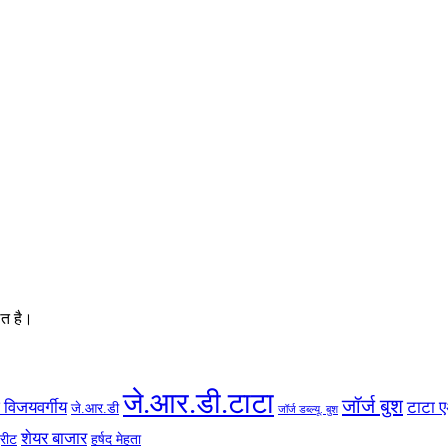
ित है।
जे.आर.डी.टाटा
जॉर्ज बुश
 विजयवर्गीय
टाटा 
जे.आर.डी
जॉर्ज डब्ल्यू. बुश
शेयर बाजार
्रीट
हर्षद मेहता