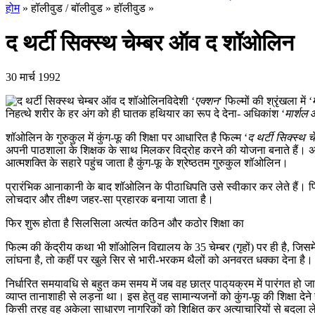
होम
»
हॉलीवुड / बॉलीवुड
»
हॉलीवुड
»
द थर्टी सिक्स्थ चेम्बर ऑव द शॉओलिन
30 मार्च 1992
वि
देशी ‘
एक्शन
‘ फिल्मों की श्रृंखला में ‘
निहत्थे शरीर के हर अंग को ही घातक हथियार का रूप दे देना- अधिकांश ‘
मार्शल आ
शॉओलिन के गुरुकुल में कुंग-फू की शिक्षा पर आधारित है फिल्म ‘
द थर्टी सिक्स्थ
अपनी पाठशाला के शिक्षक के साथ मिलकर विद्रोह करने की योजना बनाते हैं। अत
आत्मशक्ति के सहारे पहुंच जाता है कुंग-फू के श्रेष्ठतम गुरुकुल शॉओलिन।
प्रारंभिक आनाकानी के बाद शॉओलिन के पीठाधिपति उसे स्वीकार कर लेते हैं।
लोचदार और तीक्ष्ण जहर-सा प्रहारक बनाया जाता है।
फिर शुरू होता है सिलसिला अत्यंत कठिन और कठोर शिक्षा का
फिल्म की केंद्रीय कथा भी शॉओलिन विद्यालय के 35 चेम्बर (गृहों) पर ही है, जिसमें
लांघना है, तो कहीं पर खुले सिर से भारी-भरकम थैलों को अनवरत धक्का देना है।
निर्धारित समयावधि से बहुत कम समय में जब वह छात्र पाठ्‌यक्रम में पारंगत हो ज
व्याप्त तानाशाही से लड़ना था। इस हेतु वह सामान्यजनों को कुंग-फू की शिक्षा 
किसी तरह वह अकेला साधारण नागरिकों को शिक्षित कर अत्याचारियों से बदला लेत