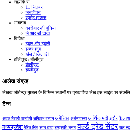
न्यूयॉर्क से
11 सितंबर
जनजीवन
व्हाईट हाऊस
भावताव
कारोबार की दुनिया
जे आर डी टाटा
विविधा
इंदौर और इंदौरी
इन्द्रधनुष
खेल / खिलाड़ी
हॉलीवुड / बॉलीवुड
बॉलीवुड
हॉलीवुड
आलेख संग्रह
लेखक
जीतेन्द्र मुछाल
के विभिन्न स्थानों पर प्रकाशित लेख इस साईट पर संकल
टैग्स
अमेरिका
आर्थिक मंदी
इंदौर
कैलाश
अटल बिहारी वाजपेयी
अमिताभ बच्चन
अर्थव्यवस्था
वर्ल्ड ट्रेड सेंटर
मध्यप्रदेश
मेरिल लिंच
रतन टाटा
राष्ट्रपति चुनाव
वॉल स्ट