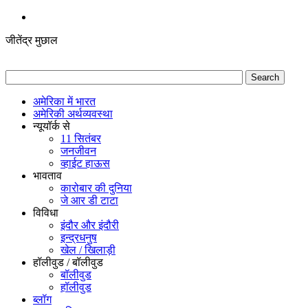
जीतेंद्र मुछाल
अमेरिका में भारत
अमेरिकी अर्थव्यवस्था
न्यूयॉर्क से
11 सितंबर
जनजीवन
व्हाईट हाऊस
भावताव
कारोबार की दुनिया
जे आर डी टाटा
विविधा
इंदौर और इंदौरी
इन्द्रधनुष
खेल / खिलाड़ी
हॉलीवुड / बॉलीवुड
बॉलीवुड
हॉलीवुड
ब्लॉग