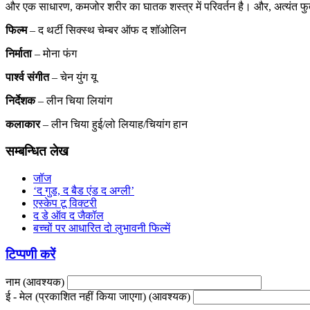
और एक साधारण, कमजोर शरीर का घातक शस्त्र में परिवर्तन है। और, अत्यंत फुर्
फिल्म
– द थर्टी सिक्स्थ चेम्बर ऑफ द शॉओलिन
निर्माता
– मोना फंग
पार्श्व संगीत
– चेन युंग यू
निर्देशक
– लीन चिया लियांग
कलाकार
– लीन चिया हुई/लो लियाह/चियांग हान
सम्बन्धित लेख
जॉज
‘द गुड, द बैड एंड द अग्ली’
एस्केप टू विक्टरी
द डे ऑव द जैकॉल
बच्चों पर आधारित दो लुभावनी फिल्में
टिप्पणी करें
नाम (आवश्यक)
ई - मेल (प्रकाशित नहीं किया जाएगा) (आवश्यक)