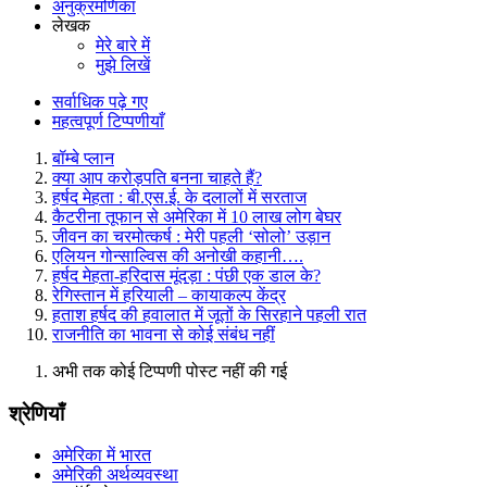
अनुक्रमणिका
लेखक
मेरे बारे में
मुझे लिखें
सर्वाधिक पढ़े गए
महत्वपूर्ण टिप्पणीयाँ
बॉम्बे प्लान
क्या आप करोड़पति बनना चाहते हैं?
हर्षद मेहता : बी.एस.ई. के दलालों में सरताज
कैटरीना तूफान से अमेरिका में 10 लाख लोग बेघर
जीवन का चरमोत्कर्ष : मेरी पहली ‘सोलो’ उड़ान
एलियन गोन्साल्विस की अनोखी कहानी….
हर्षद मेहता-हरिदास मूंदड़ा : पंछी एक डाल के?
रेगिस्तान में हरियाली – कायाकल्प केंद्र
हताश हर्षद की हवालात में जूतों के सिरहाने पहली रात
राजनीति का भावना से कोई संबंध नहीं
अभी तक कोई टिप्पणी पोस्ट नहीं की गई
श्रेणियाँ
अमेरिका में भारत
अमेरिकी अर्थव्यवस्था