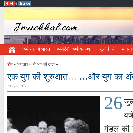
अमेरिका में भारत
अमेरिकी अर्थव्यवस्था
न्यूयॉर्क से
भावता
»
»
»
होम
भावताव
जे आर डी टाटा
एक युग की शुरुआत… …और युग का अ
29 जुलाई 1992
26
जु
बज
मंडल की बै