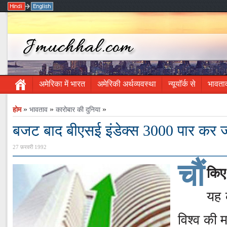
अमेरिका में भारत
अमेरिकी अर्थव्यवस्था
न्यूयॉर्क से
भावता
»
»
»
होम
भावताव
कारोबार की दुनिया
बजट बाद बीएसई इंडेक्स 3000 पार कर 
27 फ़रवरी 1992
चौं
किए
यह 
विश्व की 