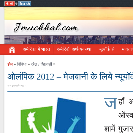
अमेरिका में भारत
अमेरिकी अर्थव्यवस्था
न्यूयॉर्क से
भावता
»
»
»
होम
विविधा
खेल / खिलाड़ी
ओलंपिक 2012 – मेजबानी के लिये न्यूयॉर्
27 फ़रवरी 2005
ज
हाँ 
ऑस्
शामें गुजार